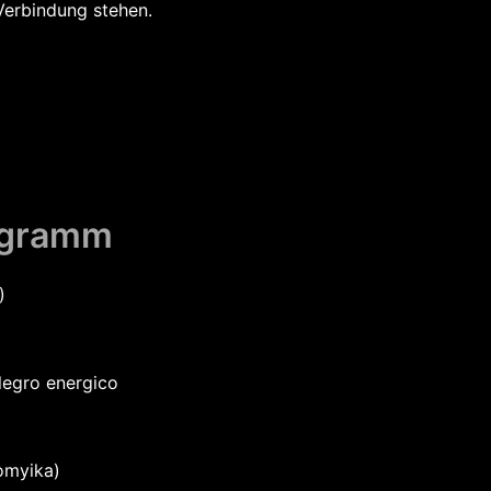
Verbindung stehen.
ogramm
)
llegro energico
lomyika)