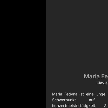
Maria F
Klavie
Maria Fedyna ist eine junge u
Schwerpunkt auf K
Konzertmeistertätigkeit. 