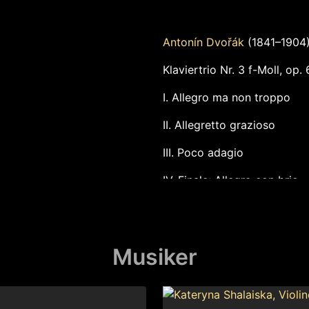
Antonín Dvořák
(1841–1904
Klaviertrio Nr. 3 f-Moll, op.
I. Allegro ma non troppo
II. Allegretto grazioso
III. Poco adagio
IV. Finale: Allegro con brio
Musiker