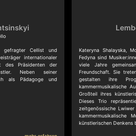
tsinskyi
Lembe
llo
 gefragter Cellist und
Kateryna Shalayska, M
isträger internationaler
Fedyna sind Musiker:in
t des Präsidenten der
viele Jahre gemeinsa
tler. Neben seiner
Freundschaft. Sie tret
auch als Pädagoge und
gestalten ihre Pro
kammermusikalische Au
Großteil ihres künstle
Dieses Trio repräsenti
zeitgenössische Lwiwer 
kammermusikalische Mu
künstlerischen Denkens b
mehr erfahren