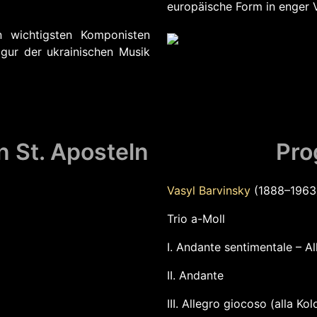
europäische Form in enger 
n wichtigsten Komponisten
Figur der ukrainischen Musik
n St. Aposteln
Pr
Vasyl Barvinsky
(1888–1963
Trio a-Moll
I. Andante sentimentale – A
II. Andante
III. Allegro giocoso (alla Ko