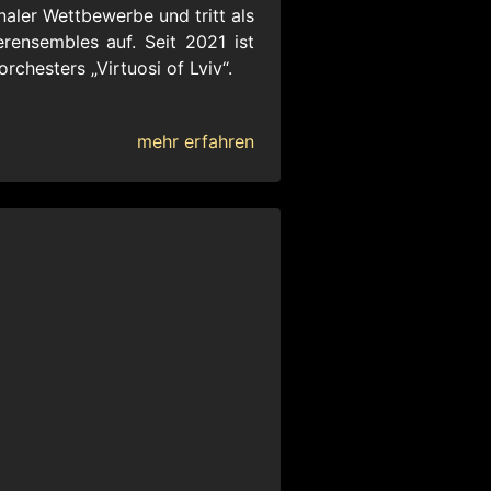
naler Wettbewerbe und tritt als
rensembles auf. Seit 2021 ist
rchesters „Virtuosi of Lviv“.
mehr erfahren