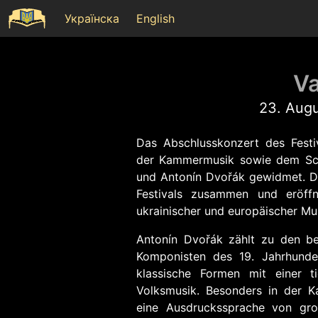
Українска
English
Va
23. Augu
Das Abschlusskonzert des Festi
der Kammermusik sowie dem Sch
und Antonín Dvořák gewidmet. De
Festivals zusammen und eröff
ukrainischer und europäischer Mus
Antonín Dvořák zählt zu den be
Komponisten des 19. Jahrhunder
klassische Formen mit einer t
Volksmusik. Besonders in der K
eine Ausdruckssprache von gro