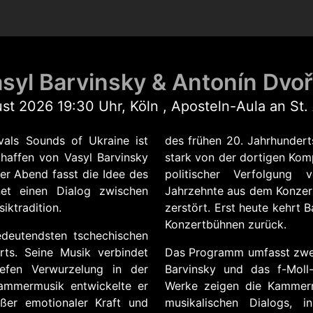
syl Barvinsky & Antonín Dvo
st 2026 19:30 Uhr,
Köln , Aposteln-Aula an St.
vals Sounds of Ukraine ist
des frühen 20. Jahrhundert
affen von Vasyl Barvinsky
stark von der dortigen Kom
r Abend fasst die Idee des
politischer Verfolgung
net einen Dialog zwischen
Jahrzehnte aus dem Konzert
iktradition.
zerstört. Erst heute kehrt B
Konzertbühnen zurück.
deutendsten tschechischen
ts. Seine Musik verbindet
Das Programm umfasst zwei 
iefen Verwurzelung in der
Barvinsky und das f-Moll
ammermusik entwickelte er
Werke zeigen die Kammerm
ßer emotionaler Kraft und
musikalischen Dialogs, i