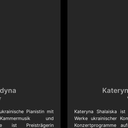
edyna
Kateryn
r
krainische Pianistin mit
Kateryna Shalaiska ist
ammermusik und
Werke ukrainischer Ko
Sie ist Preisträgerin
Konzertprogramme aufn