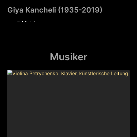
Giya Kancheli (1935-2019)
5 Miniaturen
Valentyn Silvestrov (1937
5 Stücke zum Neuen Jahr
Musiker
Moderato F-Dur
Allegretto G-Dur
Allegro As-Dur
Andante As-Dur
Moderato B-Dur
Märchen aus dem Zyklus "Naive Musik"